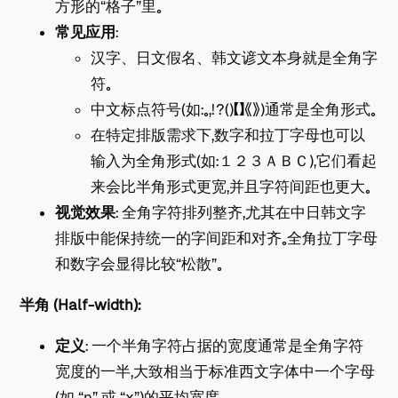
方形的“格子”里。
常见应用
：
汉字、日文假名、韩文谚文本身就是全角字
符。
中文标点符号（如：。，！？（）【】《》）通常是全角形式。
在特定排版需求下，数字和拉丁字母也可以
输入为全角形式（如：１２３ＡＢＣ），它们看起
来会比半角形式更宽，并且字符间距也更大。
视觉效果
： 全角字符排列整齐，尤其在中日韩文字
排版中能保持统一的字间距和对齐。全角拉丁字母
和数字会显得比较“松散”。
半角 (Half-width)：
定义
： 一个半角字符占据的宽度通常是全角字符
宽度的一半，大致相当于标准西文字体中一个字母
（如 “n” 或 “x”）的平均宽度。