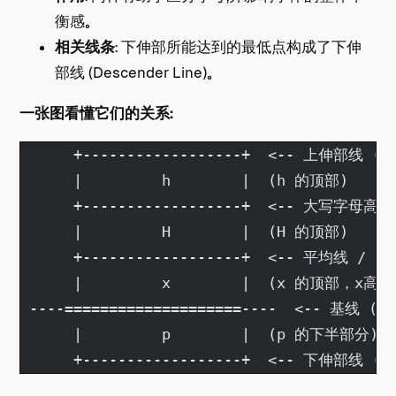
衡感。
相关线条
： 下伸部所能达到的最低点构成了下伸
部线 (Descender Line)。
一张图看懂它们的关系：
      +------------------+  <-- 上伸部线 (As
      |         h        |  (h 的顶部)
      +------------------+  <-- 大写字母高度线
      |         H        |  (H 的顶部)
      +------------------+  <-- 平均线 / x
      |         x        |  (x 的顶部，x
 ----====================----  <-- 基线 (Ba
      |         p        |  (p 的下半部分)
      +------------------+  <-- 下伸部线 (De