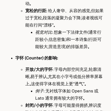
动。
宽松的行距
： 给人奢华、从容的感觉，但如果
过于宽松，段落的凝聚力会下降，读者视线可
能在行间“漂移”。
视觉对比
： 想象一下法律文件（通常行
距较小，信息密集）和一本诗集（行距可
能较大，营造意境）的排版差异。
字怀 (Counter) 的影响：
开放/大的字怀
： 字母内部空间充足，轮廓清
晰，易于辨认，尤其在小字号或低分辨率屏幕
上。这使得字体在视觉上更“透气”。
例子
： 无衬线字体如 Open Sans 或
Lato 通常拥有较大的字怀。
封闭/小的字怀
： 字母可能显得拥挤，辨识度