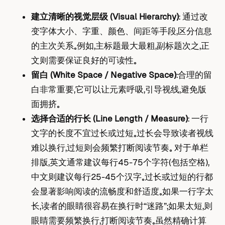
建立清晰的视觉层级 (Visual Hierarchy)
： 通过改
变字体大小、字重、颜色、间距等手段，区分信息
的主次关系。例如，主标题最大最粗，副标题次之，正
文则需要保证良好的可读性。
留白 (White Space / Negative Space)
：合理的留
白非常重要，它可以让元素呼吸，引导视线，避免版
面拥挤。
选择合适的行长 (Line Length / Measure)
： 一行
文字的长度不宜过长或过短。过长会导致读者视线
难以换行，过短则会频繁打断阅读节奏。 对于单栏
排版，英文通常建议每行45-75个字符（包括空格），
中文则建议每行25-45个汉字。过长或过短的行都
会显著影响阅读的流畅度和舒适度。如果一行字太
长，读者的眼睛很容易在换行时“迷路”；如果太短，则
眼睛需要频繁换行，打断阅读节奏。虽然精确计算