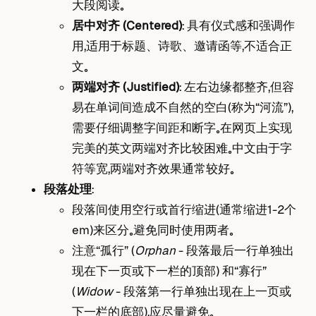
大段阅读。
居中对齐 (Centered)
： 具有仪式感和强调作
用，适用于标题、诗歌、邀请函等，不适合正
文。
两端对齐 (Justified)
： 左右边缘都整齐，但容
易在单词间造成不自然的空白（称为“河流”），
需要仔细调整字间距和断字。在网页上实现
完美的英文两端对齐比较困难。中文由于字
符等宽，两端对齐效果通常较好。
段落处理
：
段落间使用空行或首行缩进（通常缩进1-2个
em）来区分。避免同时使用两者。
注意“孤行” (
Orphan
- 段落最后一行单独出
现在下一页或下一栏的顶部) 和“寡行”
(
Widow
- 段落第一行单独出现在上一页或
下一栏的底部)，应尽量避免。